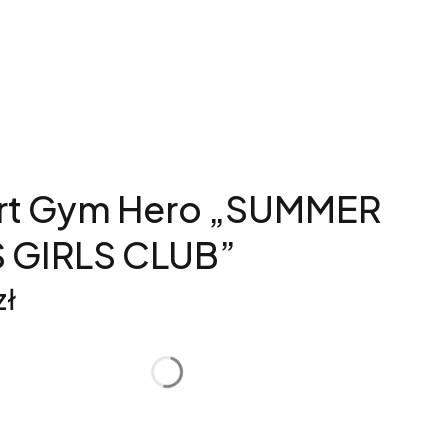
irt Gym Hero „SUMMER
S GIRLS CLUB”
zł