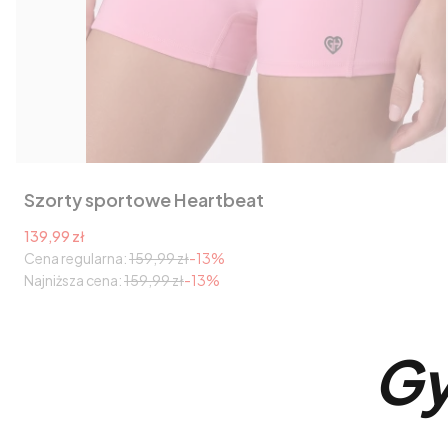
Szorty sportowe Heartbeat
Cena promocyjna
139,99 zł
Cena regularna:
159,99 zł
-13%
Najniższa cena:
159,99 zł
-13%
Gy