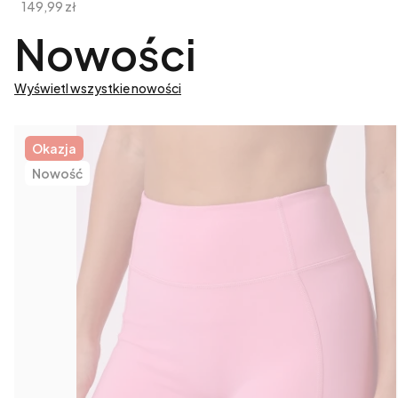
Cena
149,99 zł
Nowości
Wyświetl wszystkie nowości
Okazja
Nowość