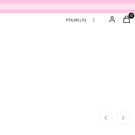
Produ
Zaloguj się
Kos
POLSKI / ZŁ