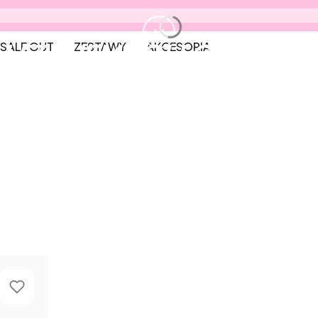
LET THEM FOLLOW
YOUR
SALE OUT
ZESTAWY
AKCESORIA
HEART
Odkryj nowy drop HEARTBEAT